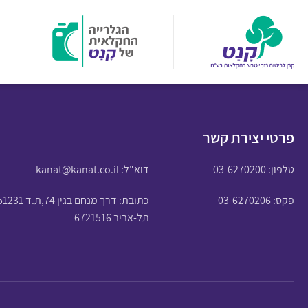
פרטי יצירת קשר
טלפון:
03-6270200
דוא"ל:
kanat@kanat.co.il
פקס: 03-6270206
כתובת: דרך מנחם בגין 74,ת.ד 51231
תל-אביב 6721516