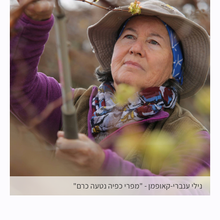
נילי ענברי-קאופמן - "מפרי כפיה נטעה כרם"