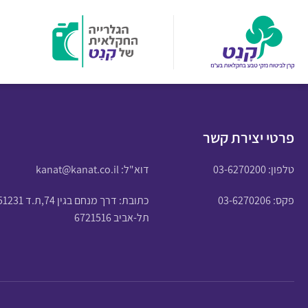
פרטי יצירת קשר
טלפון:
03-6270200
דוא"ל:
kanat@kanat.co.il
פקס: 03-6270206
כתובת: דרך מנחם בגין 74,ת.ד 51231
תל-אביב 6721516