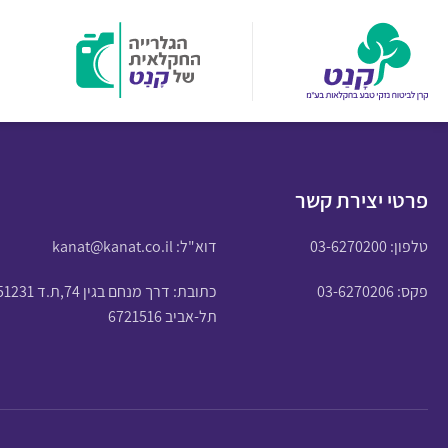
פרטי יצירת קשר
טלפון:
03-6270200
דוא"ל:
kanat@kanat.co.il
פקס: 03-6270206
כתובת: דרך מנחם בגין 74,ת.ד 51231
תל-אביב 6721516