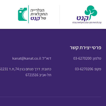
פרטי יצירת קשר
טלפון:
03-6270200
דוא"ל:
kanat@kanat.co.il
פקס: 03-6270206
כתובת: דרך מנחם בגין 74,ת.ד 51231
תל-אביב 6721516