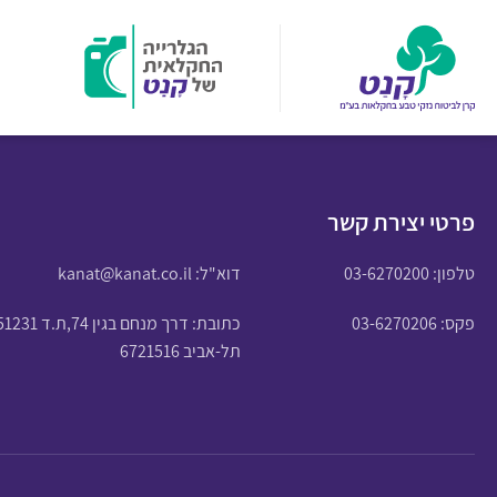
פרטי יצירת קשר
טלפון:
03-6270200
דוא"ל:
kanat@kanat.co.il
פקס: 03-6270206
כתובת: דרך מנחם בגין 74,ת.ד 51231
תל-אביב 6721516