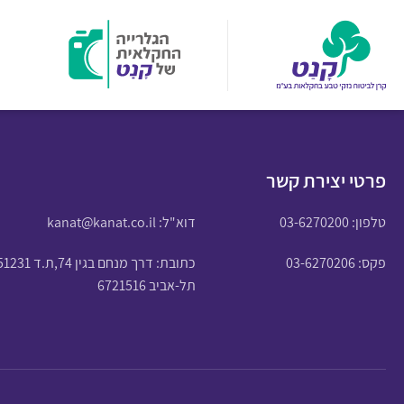
פרטי יצירת קשר
טלפון:
03-6270200
דוא"ל:
kanat@kanat.co.il
פקס: 03-6270206
כתובת: דרך מנחם בגין 74,ת.ד 51231
תל-אביב 6721516