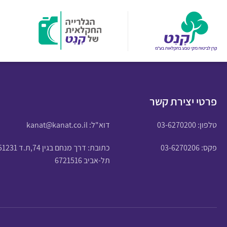
פרטי יצירת קשר
טלפון:
03-6270200
דוא"ל:
kanat@kanat.co.il
פקס: 03-6270206
כתובת: דרך מנחם בגין 74,ת.ד 51231
תל-אביב 6721516