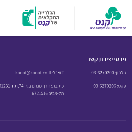
פרטי יצירת קשר
טלפון:
03-6270200
דוא"ל:
kanat@kanat.co.il
פקס: 03-6270206
כתובת: דרך מנחם בגין 74,ת.ד 51231
תל-אביב 6721516