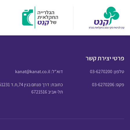
פרטי יצירת קשר
טלפון:
03-6270200
דוא"ל:
kanat@kanat.co.il
פקס: 03-6270206
כתובת: דרך מנחם בגין 74,ת.ד 51231
תל-אביב 6721516