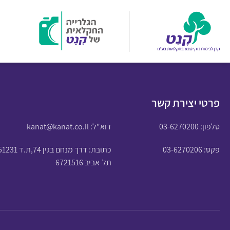
פרטי יצירת קשר
טלפון:
03-6270200
דוא"ל:
kanat@kanat.co.il
פקס: 03-6270206
כתובת: דרך מנחם בגין 74,ת.ד 51231
תל-אביב 6721516